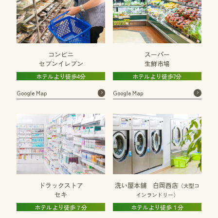
コンビニ
スーパー
セブンイレブン
生鮮市場
ホテルより徒歩4分
ホテルより徒歩7分
Google Map
Google Map
ドラックストア
洗い屋本舗 白岡西店
（大型コ
セキ
インランドリー）
ホテルより徒歩７分
ホテルより徒歩１分