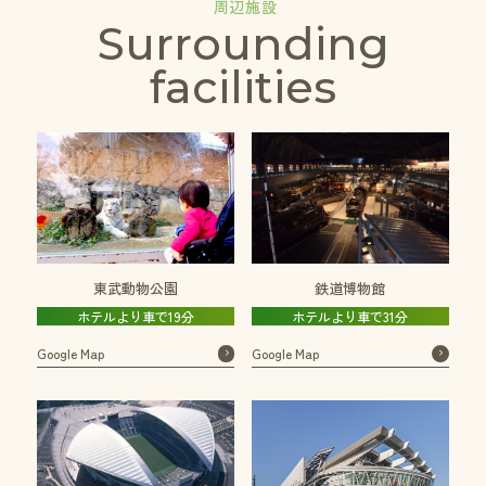
周辺施設
Surrounding
facilities
鉄道博物館
東武動物公園
ホテルより車で31分
ホテルより車で19分
Google Map
Google Map