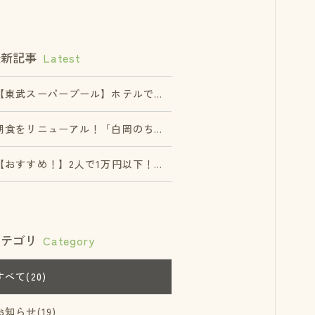
最新記事
Latest
【東武スーパープール】ホテルではお得な入園券＋プール入場券チケット販売中です。
朝食をリニューアル！「白岡のちゃんと美味しい朝ごはん」ビュッフェ開始のご案内
【おすすめ！】2人で1万円以下！ホテルでゆったり「大人の休日・巣ごもりプラン」
カテゴリ
Category
すべて(20)
お知らせ(19)